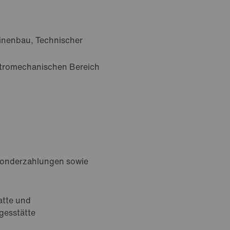
inenbau, Technischer
ektromechanischen Bereich
 Sonderzahlungen sowie
batte und
agesstätte