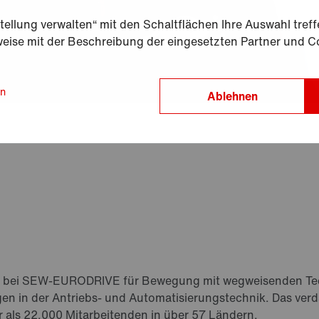
tellung verwalten“ mit den Schaltflächen Ihre Auswahl treffe
eise mit der Beschreibung der eingesetzten Partner und C
en
Ablehnen
wir bei SEW-EURODRIVE für Bewegung mit wegweisenden T
 in der Antriebs- und Automatisierungstechnik. Das verd
als 22.000 Mitarbeitenden in über 57 Ländern.