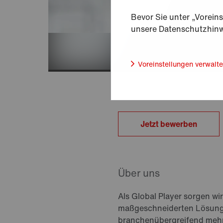
Bevor Sie unter „Voreins
unsere Datenschutzhinw
Voreinstellungen verwalt
Jetzt bewerben
Über uns
Als Global Player sorgen 
maßgeschneiderten Lösungen
branchenübergreifend mehr 