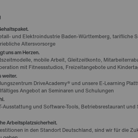
g
 Gehaltspaket.
etall- und Elektroindustrie Baden-Württemberg, tarifliche
triebliche Altersvorsorge
egt uns am Herzen.
eitszeitmodelle, mobile Arbeit, Gleitzeitkonto, Mitarbeiterra
eration mit Fitnessstudios, Freizeitangebote und Kindert
 weiter.
lungszentrum DriveAcademy® und unsere E-Learning Platt
ielfältiges Angebot an Seminaren und Schulungen
hl.
-Ausstattung und Software-Tools, Betriebsrestaurant und
he Arbeitsplatzsicherheit.
vestitionen in den Standort Deutschland, sind wir für die Z
zu gehen