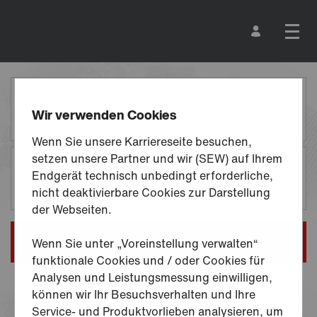
Tätigkeiten
suchen
-
SEW
Karriere
TÄTIGKEITEN SUCHEN
Tätigkeit,
Wir verwenden Cookies
Skill,
Stichwort
Wenn Sie unsere Karriereseite besuchen,
setzen unsere Partner und wir (SEW) auf Ihrem
EINSATZORT
Endgerät technisch unbedingt erforderliche,
Ort,
Bundesland,
nicht deaktivierbare Cookies zur Darstellung
Land
der Webseiten.
Wenn Sie unter „Voreinstellung verwalten“
funktionale Cookies und / oder Cookies für
Analysen und Leistungsmessung einwilligen,
können wir Ihr Besuchsverhalten und Ihre
8 OFFENE STELLEN
FILTER
(
1
)
Service- und Produktvorlieben analysieren, um