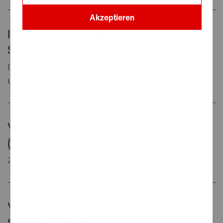
Akzeptieren
Initiativbewerbung –
Studierende
Bruchsal, Baden-Württemberg, Deutschland
und
1
weitere
Vertriebsingenieur Außendienst
(w/m/d)
Zwickau, Sachsen, Deutschland
(Hybrid)
Vertriebsingenieur Außendienst
Service (w/m/d)