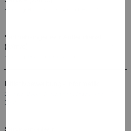
Hamburg, Hamburg, Deutschland
(Hybrid)
Vertriebsingenieur Außendienst
(w/m/d)
Hamburg, Deutschland
(Hybrid)
Initiativbewerbung - Informatik
Bruchsal, Baden-Württemberg, Deutschland
(Hybrid)
Servicemonteur