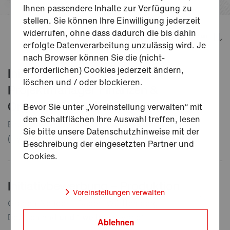
Ihnen passendere Inhalte zur Verfügung zu
stellen. Sie können Ihre Einwilligung jederzeit
widerrufen, ohne dass dadurch die bis dahin
Veröffentlicht am
erfolgte Datenverarbeitung unzulässig wird. Je
nach Browser können Sie die (nicht-
erforderlichen) Cookies jederzeit ändern,
Initiativbewerbung -
löschen und / oder blockieren.
Projektmanager Finanzen &
Organisation (w/m/d)
Bevor Sie unter „Voreinstellung verwalten“ mit
den Schaltflächen Ihre Auswahl treffen, lesen
Bruchsal, Baden-Württemberg, Deutschland
Sie bitte unsere Datenschutzhinweise mit der
(Hybrid)
Beschreibung der eingesetzten Partner und
Cookies.
Initiativbewerbung – Produktion
Voreinstellungen verwalten
Graben-Neudorf, Baden-Württemberg,
Deutschland
und
1
weitere
(Hybrid)
Ablehnen