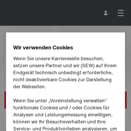
Tätigkeiten
suchen
-
SEW
Karriere
TÄTIGKEITEN SUCHEN
Tätigkeit,
Wir verwenden Cookies
Skill,
Stichwort
Wenn Sie unsere Karriereseite besuchen,
setzen unsere Partner und wir (SEW) auf Ihrem
EINSATZORT
Endgerät technisch unbedingt erforderliche,
Ort,
Bundesland,
nicht deaktivierbare Cookies zur Darstellung
Land
der Webseiten.
Wenn Sie unter „Voreinstellung verwalten“
funktionale Cookies und / oder Cookies für
Analysen und Leistungsmessung einwilligen,
können wir Ihr Besuchsverhalten und Ihre
106 OFFENE STELLEN
FILTER
Service- und Produktvorlieben analysieren, um